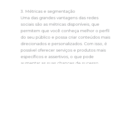
3. Métricas e segmentação
Uma das grandes vantagens das redes
sociais são as métricas disponíveis, que
permitem que você conheça melhor o perfil
do seu público e possa criar conteúdos mais
direcionados e personalizados. Com isso, é
possível oferecer serviços e produtos mais
específicos e assertivos, o que pode
aumentar as suas chances de sucesso.
Além disso, as redes sociais permitem
segmentar o público-alvo de acordo com
diversos critérios, como idade, sexo,
localização, interesses e comportamentos.
Isso ajuda a direcionar campanhas de
marketing com mais precisão e a atingir as
pessoas certas no momento certo.
4. Fortalecimento da marca